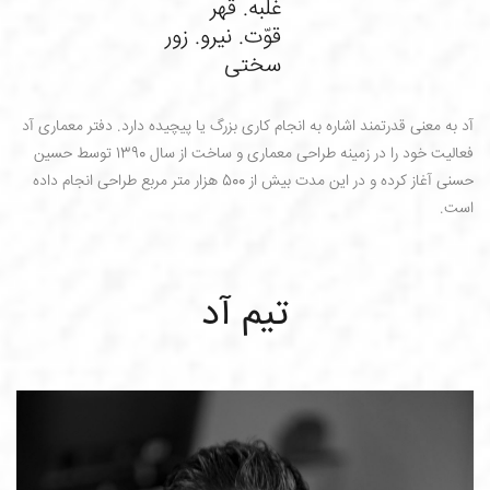
غلبه. قهر
قوّت. نیرو. زور
سختی
آد به معنی قدرتمند اشاره به انجام کاری بزرگ یا پیچیده دارد. دفتر معماری آد
فعالیت خود را در زمینه طراحی معماری و ساخت از سال 1390 توسط حسین
حسنی آغاز کرده و در این مدت بیش از 500 هزار متر مربع طراحی انجام داده
است.
تیم آد