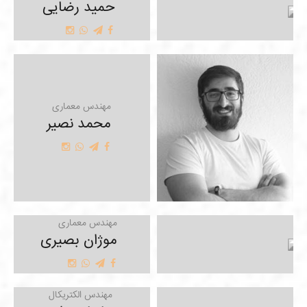
حمید رضایی
مهندس معماری
محمد نصیر
مهندس معماری
موژان بصیری
مهندس الکتریکال