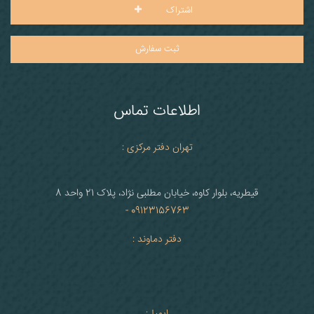
اشتراک
ثبت سفارش
اطلاعات تماس
تهران دفتر مرکزی :
قیطریه، بلوار کاوه، خیابان مطلبی نژاد، پلاک 21 واحد 8
09123156763 -
دفتر دماوند :