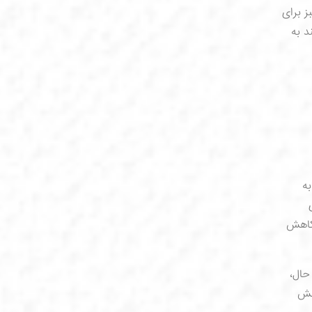
ز برای
د به
ه
 کاهش
حال،
هش