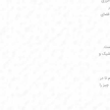
انرژی
 فضای
است.
 شیک و
 تا در
چیز را