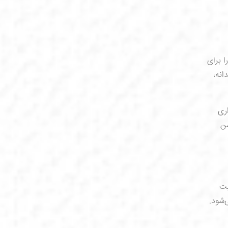
 برای
نه،
اری
ن
یت
‌شود.