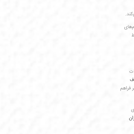
کند.
‌های
ط
ات
ف
 فراهم
ی
ان