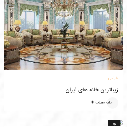
طراحی
زیباترین خانه های ایران
ادامه مطلب
0
خ
ر
د
ا
د
1
4
0