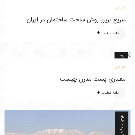
طراحی
2
2
سریع ترین روش ساخت ساختمان در ایران
ادامه مطلب
0
خ
ر
د
ا
د
1
4
0
طراحی
2
2
معماری پست مدرن چیست
ادامه مطلب
4
خ
ر
د
ا
د
1
4
0