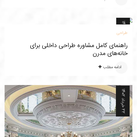
3
خ
ر
د
ا
د
1
4
0
طراحی
1
4
راهنمای کامل مشاوره طراحی داخلی برای
خانه‌های مدرن
ادامه مطلب
2
خ
ر
د
ا
د
1
4
0
2
2