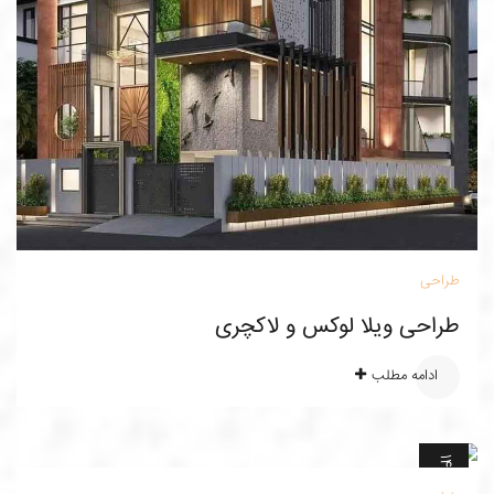
طراحی
طراحی ویلا لوکس و لاکچری
ادامه مطلب
2
خ
ر
د
ا
د
1
4
0