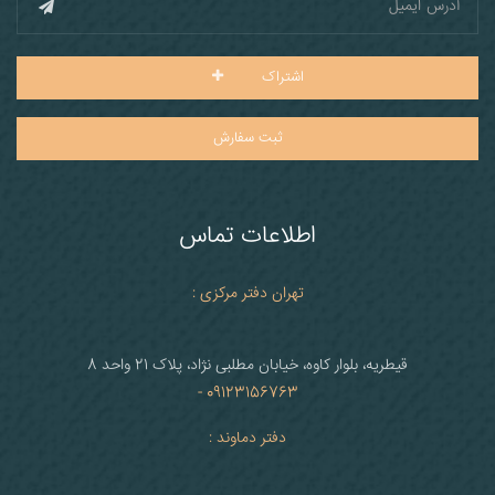
اشتراک
ثبت سفارش
اطلاعات تماس
تهران دفتر مرکزی :
قیطریه، بلوار کاوه، خیابان مطلبی نژاد، پلاک 21 واحد 8
09123156763 -
دفتر دماوند :