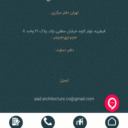
تهران دفتر مرکزی :
قیطریه، بلوار کاوه، خیابان مطلبی نژاد، پلاک 21 واحد 8
09123156763 -
دفتر دماوند :
ایمیل:
aad.architecture.co@gmail.com
کلیه حقوق برای ADDARCH محفوظ است