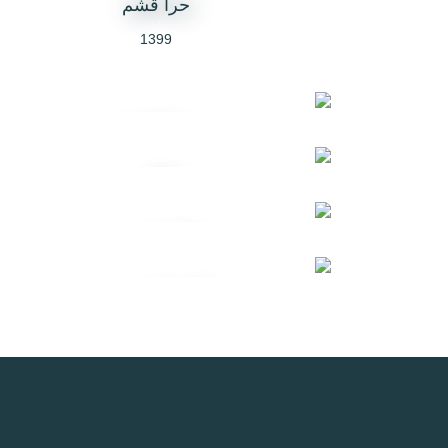
حرا قشم
1399
ویلا افرا
1394
ویلا گاندو
1399
ویلا ایران پور
1400
ویلای خانه پدری
1400