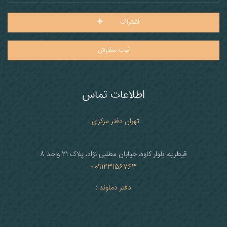
اشتراک
ثبت سفارش
اطلاعات تماس
تهران دفتر مرکزی :
قیطریه، بلوار کاوه، خیابان مطلبی نژاد، پلاک 21 واحد 8
09123156763 -
دفتر دماوند :