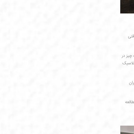
قتی
چیز در
لاسیک
ان
العه