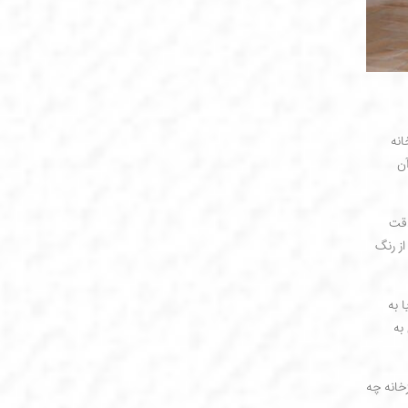
انه
آن
دقت
از رنگ
 به
به
خانه چه