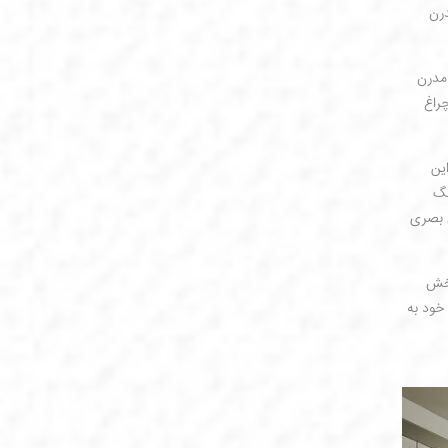
درن
 مدرن
راغ
ین
نگ
ی بصری
بخش
خود به